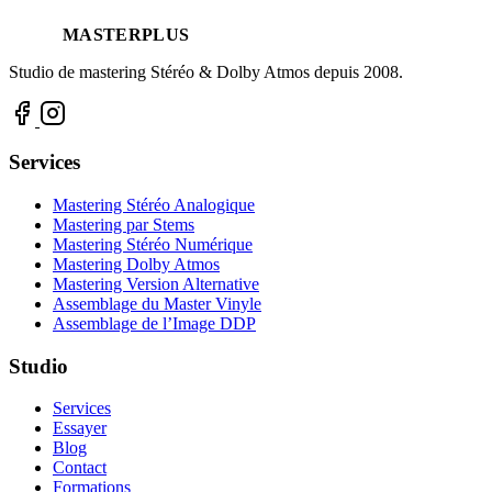
MASTERPLUS
Studio de mastering Stéréo & Dolby Atmos depuis 2008.
Services
Mastering Stéréo Analogique
Mastering par Stems
Mastering Stéréo Numérique
Mastering Dolby Atmos
Mastering Version Alternative
Assemblage du Master Vinyle
Assemblage de l’Image DDP
Studio
Services
Essayer
Blog
Contact
Formations